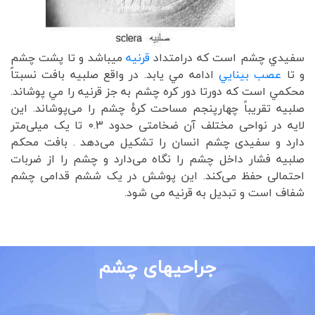
سفيدي چشم است که درامتداد
قرنيه
ميباشد و تا پشت چشم
و تا
عصب بينايي
ادامه مي يابد. در واقع صلبيه بافت نسبتاً
محكمي است كه دورتا دور كره چشم به جز قرنيه را مي پوشاند.
صلبیه تقریباً چهارپنجم مساحت کرهٔ چشم را می‌پوشاند. این
لایه در نواحی مختلف آن ضخامتی حدود 0.3 تا یک میلی‌متر
دارد و سفیدی چشم انسان را تشکیل می‌دهد . بافت محکم
صلبیه فشار داخل چشم را نگاه می‌دارد و چشم را از ضربات
احتمالی حفظ می‌کند. این پوشش در یک ششم قدامی چشم
شفاف است و تبدیل به قرنیه می شود.
جراحیهای چشم