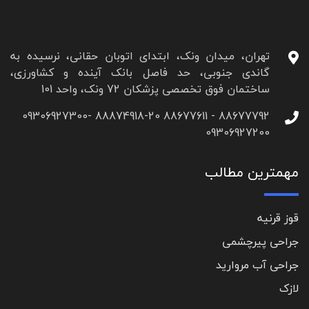
تهران، میدان ونک، ابتدای اتوبان حقانی، نرسیده به
گاندی جنوبی، حد فاصل بانک آینده و کشاورزی،
ساختمان فوق تخصصی پزشکان 72 ونک، واحد 101
88677792 - 88677611 88874918-20 09306927300-
09306927200
مهمترین مطالب
قوز قرنیه
جراحی پیرچشمی
جراحی آب مروارید
لازک