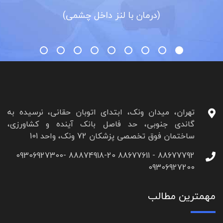
(درمان با لنز داخل چشمی)
تهران، میدان ونک، ابتدای اتوبان حقانی، نرسیده به
گاندی جنوبی، حد فاصل بانک آینده و کشاورزی،
ساختمان فوق تخصصی پزشکان 72 ونک، واحد 101
88677792 - 88677611 88874918-20 09306927300-
09306927200
مهمترین مطالب