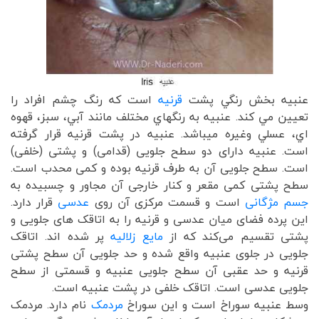
عنبيه بخش رنگي پشت
قرنيه
است كه رنگ چشم افراد را
تعيين مي كند. عنبيه به رنگهاي مختلف مانند آبي، سبز، قهوه
‏اي، عسلي وغيره مي‏باشد. عنبیه در پشت قرنیه قرار گرفته‌
است. عنبیه دارای دو سطح جلویی (قدامی) و پشتی (خلفی)
است. سطح جلویی آن به طرف قرنیه بوده و کمی محدب است.
سطح پشتی کمی مقعر و کنار خارجی آن مجاور و چسبیده به
جسم مژگانی
است و قسمت مرکزی آن روی
عدسی
قرار دارد.
این پرده فضای میان عدسی و قرنیه را به اتاقک های جلویی و
پشتی تقسیم می‌کند که از
مایع زلالیه
پر شده اند. اتاقک
جلویی در جلوی عنبیه واقع شده و حد جلویی آن سطح پشتی
قرنیه و حد عقبی آن سطح جلویی عنبیه و قسمتی از سطح
جلویی عدسی است. اتاقک خلفی در پشت عنبیه است.
وسط عنبیه سوراخ است و این سوراخ
مردمک
نام دارد. مردمک