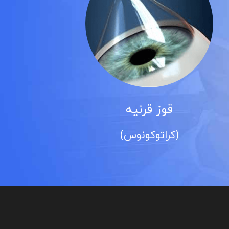
قوز قرنیه
(کراتوکونوس)