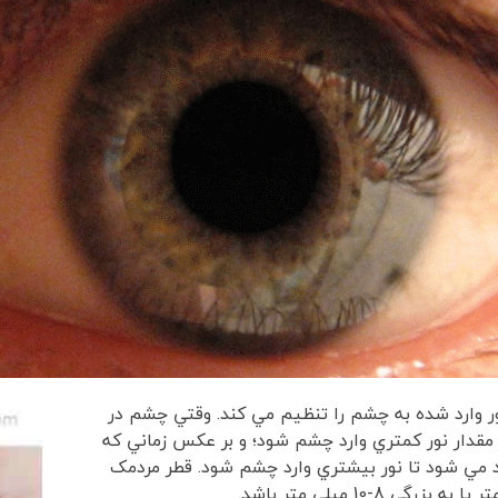
ر وارد شده به چشم را تنظيم مي كند. وقتي چشم در
مقدار نور كمتري وارد چشم شود؛ و بر عکس زماني که
 مي شود تا نور بيشتري وارد چشم شود. قطر مردمک