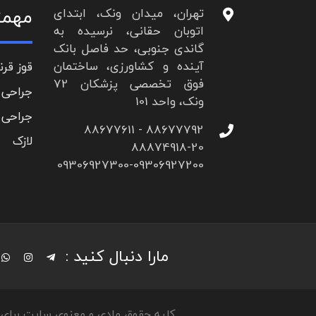
مهمت
تهران، میدان ونک، ابتدای
اتوبان حقانی، نرسیده به
گاندی جنوبی، حد فاصل بانک
آینده و کشاورزی، ساختمان
قوز قرن
فوق تخصصی پزشکان 72
جراحی 
ونک، واحد 101
جراحی 
88677792 - 88677611
لازک
88874918-20
09306927300-09306927200
مارا دنبال کنید :
کلیه حقوق مادی و معنوی سایت برای