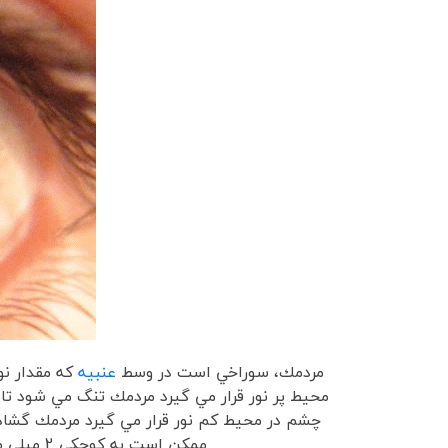
مردمك، سوراخي است در وسط
عنبيه
که مقدار نو
محيط پر نور قرار مي گيرد مردمك تنگ مي شود تا 
چشم در محيط كم نور قرار مي گيرد مردمك گشاد
ممکن است به کوچکی 2 میلی متر یا به بزرگی 8-10 میلی متر باشد.