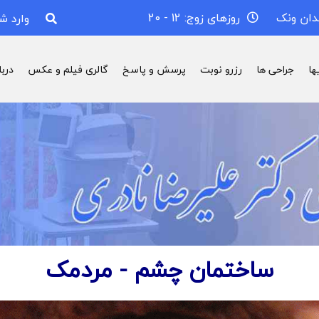
دان ونک
روزهای زوج: 12 - 20
وارد ش
ها
جراحی ها
رزرو نوبت
پرسش و پاسخ
گالری فیلم و عکس
درب
ساختمان چشم - مردمک