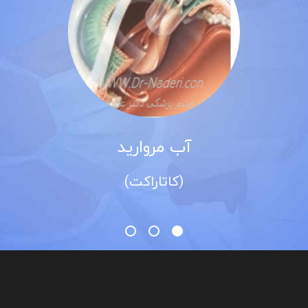
آب مروارید
(کاتاراکت)