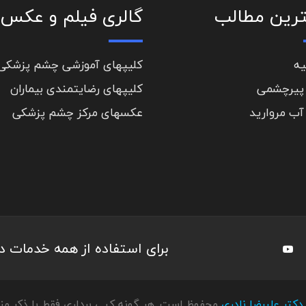
رین مطالب
گالری فیلم و عکس
یه
کلیپهای آموزشی چشم پزشکی
پیرچشمی
کلیپهای رضایتمندی بیماران
آب مروارید
عکسهای مرکز چشم پزشکی
برای استفاده از همه خدمات 
دکتر علیرضا نادری
محفوظ است. هر گونه کپی برداری فقط با ذکر منب