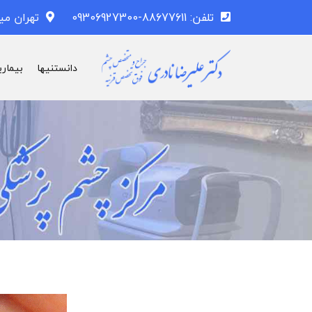
تلفن: 88677611-09306927300
تهران می
دانستنیها
بیماری