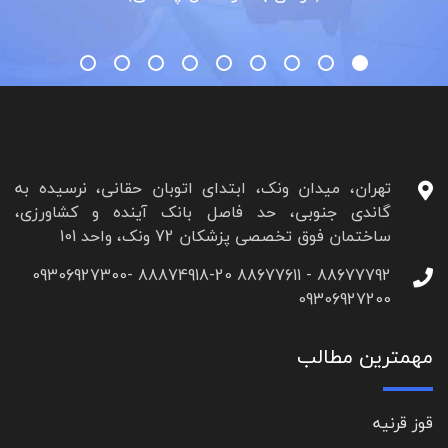
تهران، میدان ونک، ابتدای اتوبان حقانی، نرسیده به
گاندی جنوبی، حد فاصل بانک آینده و کشاورزی،
ساختمان فوق تخصصی پزشکان 72 ونک، واحد 101
88677792 - 88677611 88874918-20 09306927300-
09306927200
مهمترین مطالب
قوز قرنیه