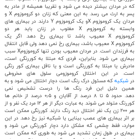
که در مردان بیشتر دیده می شود و تقریبا همیشه از مادر به
پسر به ارث می رسد. به این معنی که زنان دو کروموزوم X و
مردان یک کروموزوم Xو یک کروموزوم Y دارند. در بیماری های
وابسته به کروموزوم X مغلوب در زنان باید هر دو
کروموزوم X معیوب باشد تا بیماری رخ دهد. اگر یک
کروموزوم X معیوب باشد، بیماری رخ نمی دهد ولی قابل انتقال
به فرزندان است. در مردان معیوب بودن تنها کروموزومX سبب
بیماری می شود. بنابراین، فردی که مبتلا به کوررنگی است،
مادرش یا مبتلا به کوررنگی است و یا ناقل بیماری کور رنگی
است. در این اختلال کروموزومی سلول های مخروطی
در
شبکیه
که مسئول درک رنگ است دچار اختلال می شود و به
همین دلیل این فرد رنگ ها را درست تشخیص نمی
دهد. حدود ۵ تا ۸ درصد از آقایان و ۰٫۵ درصد از خانم ها
کوررنگ متولد می شوند. به عبارت دیگر از هر ۱۲ مرد یک نفر و از
هر ۲۰۰ زن یک نفر اختلال دید رنگ دارند. کوررنگی ممکن است
بر اثر بیماری های عصب بینایی یا شبکیه نیز رخ دهد. در این
موارد، فقط چشمی که مشکل دارد دچار کوررنگی می شود و
بیماری در طول زمان تشدید می شود به طوری که ممکن است