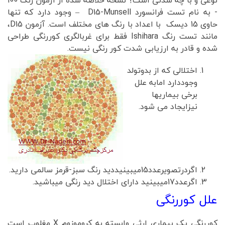
نوعی و با چه شدتی است؟ نسخه خلاصه شده از آزمون رنگ 100
- به نام تست فرانسورد D15-Munsell – وجود دارد که تنها
حاوی 15 دیسک با اعداد با رنگ های مختلف است. آزمون D15،
مانند تست رنگ Ishihara فقط برای غربالگری کوررنگی طراحی
شده و قادر به ارزیابی شدت کور رنگی نیست.
اختلالی که از بدوتولد
وجوددارد امابه علل
برخی بیماریها
نیزایجاد می شود.
اگردرتصویرعدد15میبینیددید رنگ سبز-قرمز سالمی دارید.
اگرعدد17میبینید دارای اختلال دید رنگی میباشید.
علل کوررنگی
کوررنگی یک بیماری ارثی وابسته به کروموزوم X مغلوب است