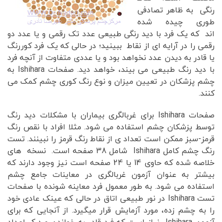
رنگی به ظاهر تصادفی
طوری چیده شده
اند که یک فرد با دید رنگی طبیعی عدد تک رقمی و یا عدد دو
رقمی را در آرایه ای از نقاط ببینید؛ در حالی که یک فرد کوررنگ
یا قادر به دیدن عدد نخواهد بود و یا عددی متفاوت از آنچه فرد
با دید رنگ طبیعی می بیند، خواهد دید. صفحات Ishihara به
چشم پزشکان در تعیین میزان و نوع رنگ کوری چشم کمک می
کنند.
صفحات Ishihara برای غربالگری بیماران با مشکلات دید رنگ
توسط پزشکان چشم استفاده می شود. مثلا افراد با نقص رنگ
قرمز-سبز ممکن است تعداد ی از نقاط رنگ قرمز را نبینند. تست
رنگ چشم کامل Ishihara شامل 38 صفحه است. نسخه های
خلاصه شده که حاوی 14 یا 24 صفحه است نیز وجود دارند که
بیشتر به عنوان آزمون غربالگری در معاینات جامع چشم
استفاده می شود. به طور معمول فرد معاینه شونده با صفحات
تست Ishihara در نور طبیعی اتاق در حالی که عینک عادی خود
را به چشم زده، مورد آزمایش قرار میگیرد. از آنجایی که برای