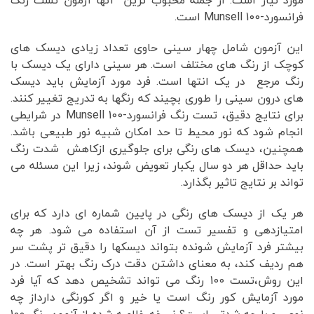
مورد نیاز است. از جمله محبوب ترین آنها آزمون تست رنگ
فرانسورد-Munsell 100 است.
این آزمون شامل چهار سینی حاوی تعداد زیادی دیسک های
کوچک از رنگ های مختلف است. هر سینی دارای یک دیسک با
رنگ مرجع در یک انتها است. فرد مورد آزمایش باید دیسک
های درون سینی را طوری بچیند که رنگها به تدریج تغییر کنند.
برای نتایج دقیق، تست رنگ فرانسورد-Munsell 100 در شرایطی
انجام شود که نور محیط تا حد امکان شبیه نور طبیعی باشد.
همچنین، دیسک های رنگی برای جلوگیری ازکاهش شدت رنگ
باید حداقل هر دو سال یکبار تعویض شوند، زیرا این مسئله می
تواند بر نتایج تاثیر بگذارد.
هر یک از دیسک های رنگی در پایین شماره ای دارد که برای
امتیازدهی و تفسیر تست از آن استفاده می شود. هر چه
بیشتر فرد آزمایش شونده بتواند دیسکها را دقیق تر پشت سر
هم ردیف کند، به معنای داشتن دقت درک رنگ بهتر است. در
این روش،تست 100 رنگ می تواند تشخیص دهد که آیا فرد
مورد آزمایش کور رنگ است یا خیر و اگر کورنگی دارداز چه