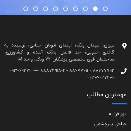
تهران، میدان ونک، ابتدای اتوبان حقانی، نرسیده به
گاندی جنوبی، حد فاصل بانک آینده و کشاورزی،
ساختمان فوق تخصصی پزشکان 72 ونک، واحد 101
88677792 - 88677611 88874918-20 09306927300-
09306927200
مهمترین مطالب
قوز قرنیه
جراحی پیرچشمی