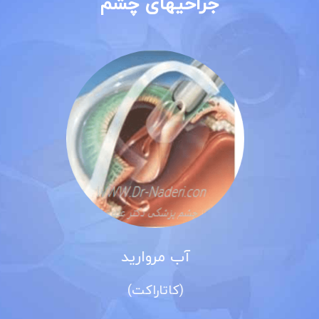
جراحیهای چشم
آب مروارید
(کاتاراکت)