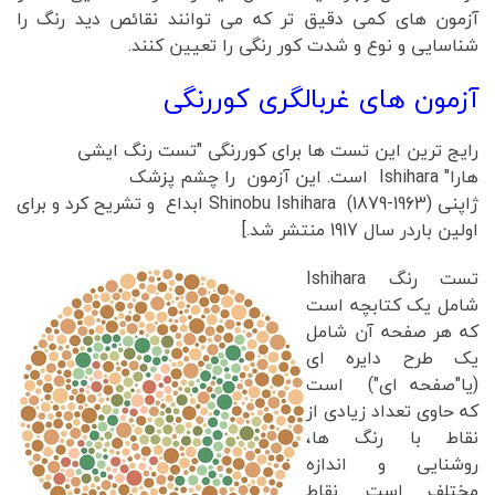
آزمون های کمی دقیق تر که می توانند نقائص دید رنگ را
شناسایی و نوع و شدت کور رنگی را تعیین کنند.
آزمون های غربالگری کوررنگی
رایج ترین این تست ها برای کوررنگی "تست رنگ ایشی
هارا" Ishihara است. این آزمون را چشم پزشک
ژاپنی Shinobu Ishihara (1879-1963) ابداع و تشریح کرد و برای
اولین باردر سال 1917 منتشر شد.]
تست رنگ Ishihara
شامل یک کتابچه است
که هر صفحه آن شامل
یک طرح دایره ای
(یا"صفحه ای") است
که حاوی تعداد زیادی از
نقاط با رنگ ها،
روشنایی و اندازه
مختلف است. نقاط