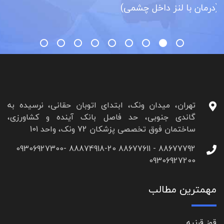
(کاتاراکت)
تهران، میدان ونک، ابتدای اتوبان حقانی، نرسیده به
گاندی جنوبی، حد فاصل بانک آینده و کشاورزی،
ساختمان فوق تخصصی پزشکان 72 ونک، واحد 101
88677792 - 88677611 88874918-20 09306927300-
09306927200
مهمترین مطالب
قوز قرنیه