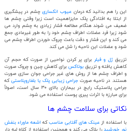
این را هم بدانید که درمان
عیوب انکساری
چشم در پیشگیری
از ابتلا به افتادگی پلک حایزاهمیت است زیرا وقتی چشم ها
ضعیف می شوند هنگام مطالعه فشار زیادی به چشم وارد می
شود زیرا فرد عضلات اطراف چشم خود را به طور غیرعادی جمع
می کند و این فشار و دقت باعث چروک خوردن اطراف چشم می
شود و عضلات این ناحیه را شل می کند.
تزریق
ژل و فیلر
برای پر کردن نواحیی از صورت که حجم آن
کاهش یافته و تزریق
بوتاکس
برای کاهش چین و چروک صورت
و اطراف چشم ها از روش های غیر جراحی جوان سازی صورت
هستند. در ناحیه صورت
جراحی زیبایی پلک یا بلفاروپلاستی
که
جراحی پلاستیک رایج در بیماران بالای ۳۰ سال است، اصولاً
برای مبارزه با اثرات پیری پوست استفاده می شود.
نکاتی برای سلامت چشم ها
با استفاده از
عینک های آفتابی مناسب
که
اشعه ماوراء بنفش
نور خورشید
را بلاک می کند و همچنین استفاده از کلاه لبه دار