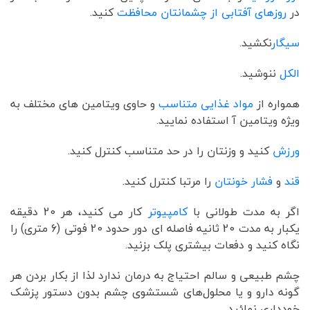
در
روزهای آفتابی از چشمانتان محافظت
کنید.
سیگار
نکشید.
الکل
ننوشید.
همواره از
مواد غذایی متناسب
و حاوی ویتامین های مختلف به
ویژه ویتامین آ استفاده نمایید.
ورزش
کنید و وزنتان را در حد متناسب کنترل کنید.
قند
و
فشار خونتان
را مرتبا کنترل کنید.
اگر به مدت طولانی با
کامپیوتر
کار می کنید، هر 20 دقیقه
یکبار به مدت 20 ثانیه فاصله ای دور حدود 20 فوتی (6 متری) را
نگاه کنید و دفعات بیشتری پلک بزنید.
چشم طبیعی و سالم احتیاج به درمان ندارد لذا از بکار بردن هر
گونه دارو و یا محلول‌های شستشوی چشم بدون دستور پزشک
خودداری نمائید.