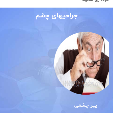
جراحیهای چشم
آب مروارید