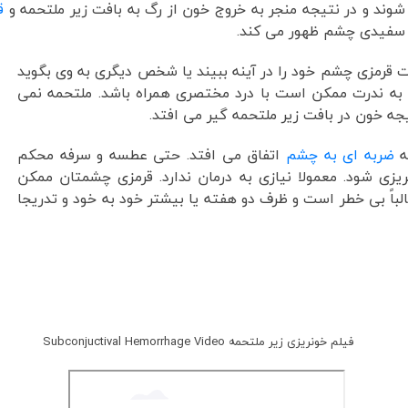
 شوند و در نتیجه منجر به خروج خون از رگ به بافت زیر ملتحمه و
ق
ت سفیدی چشم ظهور می کند.
ت قرمزی چشم خود را در آینه ببیند یا شخص دیگری به وی بگوید
به ندرت ممکن است با درد مختصری همراه باشد. ملتحمه نمی
جه خون در بافت زیر ملتحمه گیر می افتد.
ه
ضربه ای به چشم
اتفاق می افتد. حتی عطسه و سرفه محکم
ی شود. معمولا نیازی به درمان ندارد. قرمزی چشمتان ممکن
الباً بی خطر است و ظرف دو هفته یا بیشتر خود به خود و تدریجا
فیلم خونریزی زیر ملتحمه Subconjuctival Hemorrhage Video