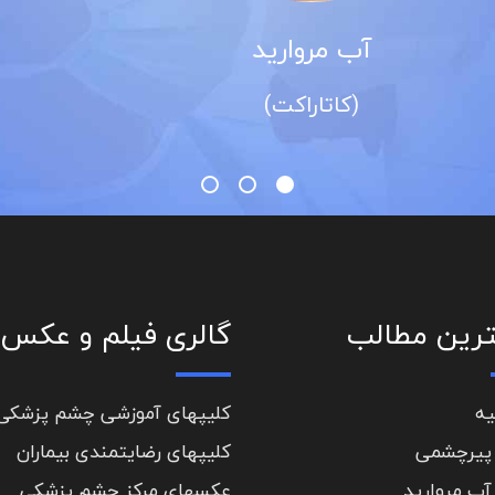
قوز قرنیه
(کراتوکونوس)
رین مطالب
گالری فیلم و عکس
یه
کلیپهای آموزشی چشم پزشکی
پیرچشمی
کلیپهای رضایتمندی بیماران
آب مروارید
عکسهای مرکز چشم پزشکی