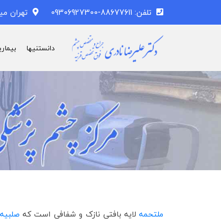
تلفن: 88677611-09306927300
تهران می
دانستنیها
بیماری
ملتحمه
لایه بافتی نازک و شفافی است که
صلبیه