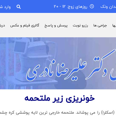
دان ونک
روزهای زوج: 12 - 20
وارد ش
ها
جراحی ها
رزرو نوبت
پرسش و پاسخ
گالری فیلم و عکس
درب
خونریزی زیر ملتحمه
(اسکلرا) را می پوشاند. ملتحمه خارجی ترین لایه پوششی کره 