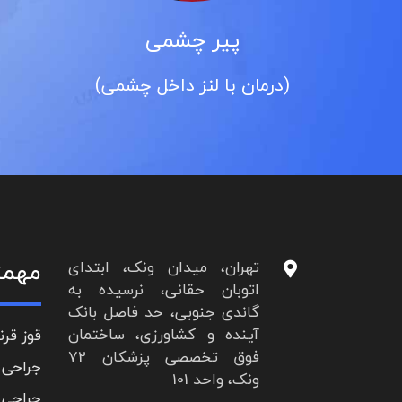
ی
آب مروارید
ل چشمی)
(کاتاراکت)
مهمت
تهران، میدان ونک، ابتدای
اتوبان حقانی، نرسیده به
گاندی جنوبی، حد فاصل بانک
آینده و کشاورزی، ساختمان
قوز قرن
فوق تخصصی پزشکان 72
جراحی 
ونک، واحد 101
جراحی 