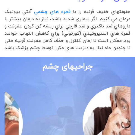
عفونتهاي خفيف قرنيه را با
قطره هاي چشمي
آنتي بيوتيک
درمان مي کنيم. اگر بيماري شديد باشد، نياز به درمان بيشتر با
داروهاي ضد باکتري و ضد قارچي براي ريشه کن کردن عفونت و
قطره هاي استيروئيدي (کورتوني) براي کاهش التهاب خواهد
بود. ممکن است تا زمان کنترل و حذف کامل عفونت قرنيه حتي
تا چندين ماه نياز به ويزيت هاي مکرر توسط چشم پزشک باشد
جراحیهای چشم