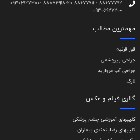
88677792 - 88677611 88874918-20 09306927300-
09306927200
مهمترین مطالب
قوز قرنیه
جراحی پیرچشمی
جراحی آب مروارید
لازک
گالری فیلم و عکس
کلیپهای آموزشی چشم پزشکی
کلیپهای رضایتمندی بیماران