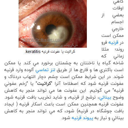
گاهي
اوقات
بعضي از
اجسام
خارجي
ممکن است
در
قرنيه
فرو
روند؛ مثلا
زماني که
شاخه گياه يا ناخنتان به چشمتان برخورد مي کند. يا ممکن
است باکتري ها و قارچ ها از طريق
لنز تماسي
آلوده وارد قرنيه
شوند. در اين شرايط ممکن است چشم دچار التهاب دردناک و
عفونت قرنيه شود که اصطلاحا آنرا "
کراتيت
" يا "زخم عفوني
قرنيه" مي گوئيم. اين عفونت ها مي تواند منجر به کاهش
وضوح
بينائي
، ترشح از قرنيه، و شايد تخريب بافت قرنيه شود.
عفونت قرنيه همچنين ممکن است باعث اسکار قرنيه ( ايجاد
بافت جوشگاه در قرنيه) شود، که مي تواند منجر به کاهش
بينائي و نياز به
پيوند قرنيه
شود.