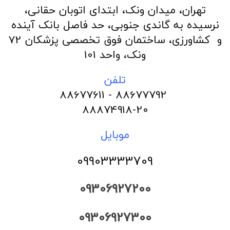
تهران، میدان ونک، ابتدای اتوبان حقانی،
نرسیده به گاندی جنوبی، حد فاصل بانک آینده
و کشاورزی، ساختمان فوق تخصصی پزشکان 72
ونک، واحد 101
تلفن
88677792 - 88677611
88874918-20
موبایل
09903333709
09306927200
09306927300