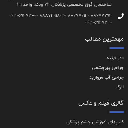
ساختمان فوق تخصصی پزشکان 72 ونک، واحد 101
88677792 - 88677611 88874918-20 09306927300-
09306927200
مهمترین مطالب
قوز قرنیه
جراحی پیرچشمی
جراحی آب مروارید
لازک
گالری فیلم و عکس
کلیپهای آموزشی چشم پزشکی