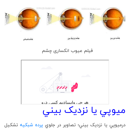
فیلم عیوب انکساری چشم
ميوپي يا نزديک بيني
درميوپي يا نزديک بيني؛ تصاوير در جلوي
پرده شبکيه
تشکيل