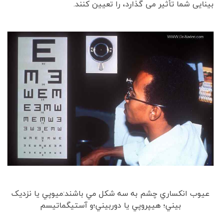
بینایی شما تأثیر می گذارد، را تعیین کنند.
عيوب انکساري چشم به سه شکل مي باشند:ميوپي يا نزديک
بيني؛ هيپروپي يا دوربيني؛و آستيگماتيسم