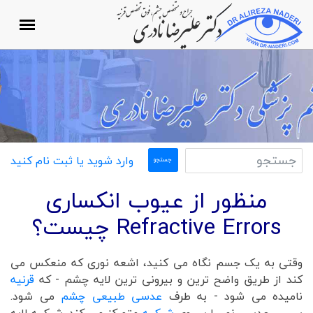
وارد شوید یا ثبت نام کنید
منظور از عیوب انکساری
Refractive Errors چیست؟
وقتی به یک جسم نگاه می کنید، اشعه نوری که منعکس می
کند از طریق واضح ترین و بیرونی ترین لایه چشم - که
قرنیه
نامیده می شود - به طرف
عدسی طبیعی چشم
می شود.
سپس عدسی نور را بر روی
شبکیه
متمرکز می کند. شبکیه لایه