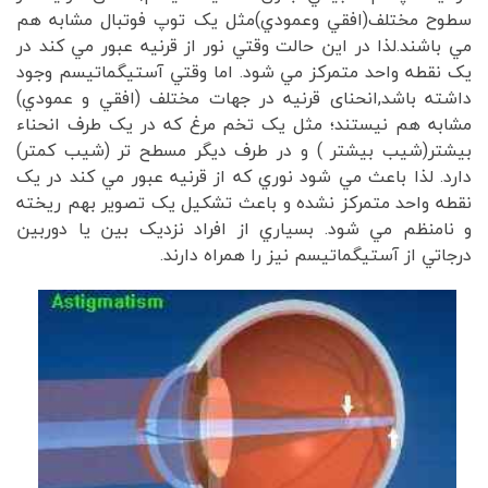
سطوح مختلف(افقي وعمودي)مثل يک توپ فوتبال مشابه هم
مي باشند.لذا در اين حالت وقتي نور از قرنيه عبور مي کند در
يک نقطه واحد متمرکز مي شود. اما وقتي آستيگماتيسم وجود
داشته باشد,انحنای قرنيه در جهات مختلف (افقي و عمودي)
مشابه هم نيستند؛ مثل يک تخم مرغ که در يک طرف انحناء
بيشتر(شيب بيشتر ) و در طرف ديگر مسطح تر (شيب کمتر)
دارد. لذا باعث مي شود نوري که از قرنيه عبور مي کند در يک
نقطه واحد متمرکز نشده و باعث تشکیل يک تصوير بهم ريخته
و نامنظم مي شود. بسياري از افراد نزديک بين يا دوربين
درجاتي از آستيگماتيسم نيز را همراه دارند.