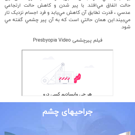
حالت اتفاق مي‌افتد. با پير شدن و کاهش حالت ارتجاعي
عدسي ، قدرت تطابق آن کاهش مي‌يابد و فرد اجسام نزدیک تار
مي‌بيند.اين همان حالتي است كه به آن پير چشمي گفته مي
شود.
فیلم پیرچشمی Presbyopia Video
جراحیهای چشم