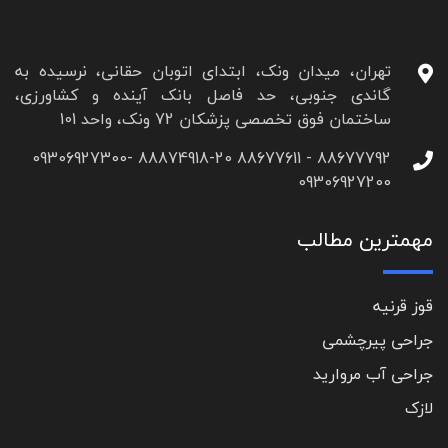
تهران، میدان ونک، ابتدای اتوبان حقانی، نرسیده به
گاندی جنوبی، حد فاصل بانک آینده و کشاورزی،
ساختمان فوق تخصصی پزشکان 72 ونک، واحد 101
88677792 - 88677611 88874918-20 09306927300-
09306927200
مهمترین مطالب
قوز قرنیه
جراحی پیرچشمی
جراحی آب مروارید
لازک