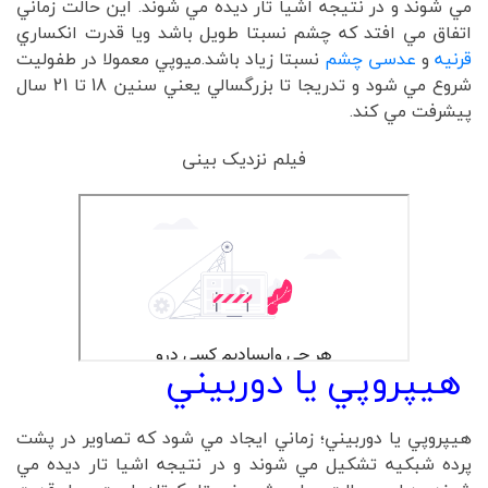
مي شوند و در نتيجه اشيا تار ديده مي شوند. اين حالت زماني
اتفاق مي افتد که چشم نسبتا طويل باشد ويا قدرت انکساري
قرنيه
و
عدسی چشم
نسبتا زياد باشد.ميوپي معمولا در طفوليت
شروع مي شود و تدريجا تا بزرگسالي يعني سنين 18 تا 21 سال
پيشرفت مي کند.
فیلم نزدیک بینی
هيپروپي يا دوربيني
هيپروپي يا دوربيني؛ زماني ايجاد مي شود که تصاوير در پشت
پرده شبکيه تشکيل مي شوند و در نتيجه اشيا تار ديده مي