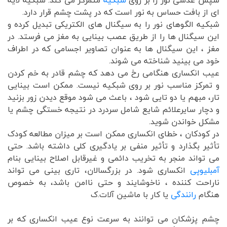
ای از بافت حساس به نور است که در پشت چشم قرار دارد.
شبکیه الگوهای نور را به سیگنال های الکتریکی تبدیل کرده و
این سیگنال ها را از طریق عصب بینایی به مغز می فرستد. در
مغز ، این سیگنال ها به عنوان تصاویر اجسامی که در اطراف
خود می بینید شناخته می شوند.
عیب انکساری هنگامی رخ می دهد که چشم قادر به خم کردن
و تمرکز مناسب نور بر روی شبکیه نیست. ممکن است بینایی
تار، مبهم یا دو تایی شود ، باعث می شود موقع دیدن زور بزنید
و دچار سایرعلائم شایع شامل سردرد در نتیجه خستگی چشم یا
مشکل خواندن شوید.
در کودکان ، خطای انکساری ممکن است بر میزان مطالعه کودک
تأثیر بگذارد و تأثیر منفی بر یادگیری کلی داشته باشد. حتی
می تواند منجر به تخریب دائمی و غیرقابل اصلاح بینایی بنام
آمبلیوپی
انکساری شود. در بزرگسالان، تاری بینی می تواند
ناراحت کننده ، ناخوشایند و حتی ناامن باشد، به خصوص
هنگام
رانندگی
یا کار با ماشین آلات.ک
چشم پزشکان می توانند به سرعت نوع عیب انکساری که بر