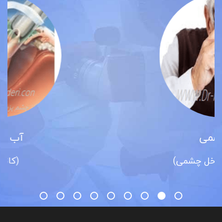
آب مروارید
(کاتاراکت)