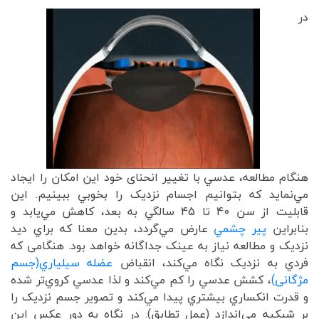
در
هنگام مطالعه، عدسي با تغيير انحنای خود اين امکان را ايجاد
مي‌نمايد که بتوانيم اجسام نزديک را بخوبي ببينيم. اين
قابليت از سن 40 تا 45 سالگي به بعد، کاهش مي‌يابد و
بنابراين
پير چشمي
عارض مي‌گردد، بدين معنا که براي ديد
نزديک و مطالعه نياز به عينک جداگانه خواهد بود. هنگامی که
فردي به نزديک نگاه مي‌کند، انقباض
عضله سيلياري(جسم
مژگانی)
، کشش عدسي را کم مي‌کند و لذا عدسي کروي‌تر شده
و قدرت انکساري بيشتري پيدا مي‌کند و تصوير جسم نزديک را
بر شبکيه مي‌اندازد (عمل تطابق). در نگاه به دور عکس اين