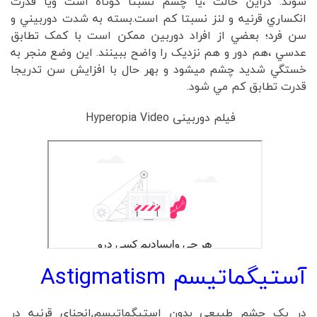
شوند. دراين حالت ،يا چشم نسبتا کوتاه است ويا قدرت
انکساري قرنيه و لنز نسبتا کم است.بسته به شدت دوربيني و
سن فرد؛ بعضي از افراد دوربين ممکن است با کمک تطابق
عدسي ،هم دور و هم نزديک را واضح ببينند. اين وضع منجر به
خستگي شديد چشم ميشود و بهر حال با افزايش سن تدريجا
قدرت تطابق کم مي شود.
فیلم دوربینی Hyperopia Video
آستيگماتيسم Astigmatism
در يک چشم طبيعي بدون استيگماتيسم,انحنای قرنيه در