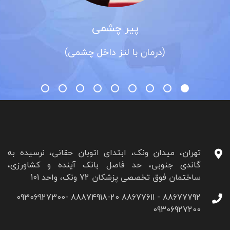
پیر چشمی
(درمان با لنز داخل چشمی)
تهران، میدان ونک، ابتدای اتوبان حقانی، نرسیده به
گاندی جنوبی، حد فاصل بانک آینده و کشاورزی،
ساختمان فوق تخصصی پزشکان 72 ونک، واحد 101
88677792 - 88677611 88874918-20 09306927300-
09306927200