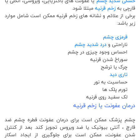
خشکی شدید چشم
یا عفونت های باکتریایی، ویروسی، انگلی یا
قارچی به
زخم قرنیه
مبتلا شود.
برخی از علائم و نشانه های زخم قرنیه ممکن است شامل موارد
زیر باشد:
قرمزی چشم
ناراحتی و
درد شدید چشم
احساس وجود چیزی در چشم
سوراخ شدن قرنیه
چرک یا ترشح
تاری دید
حساسیت به نور
تورم پلک ها
لک سفید روی قرنیه
درمان عفونت یا زخم قرنیه
چشم پزشک ممکن است برای درمان عفونت قطره چشم ضد
قارچ ، آنتی بیوتیک یا ضد ویروس تجویز کند. بعد از کنترل
شدن عفونت، ممکن است برای جلوگیری از ایجاد اسکار