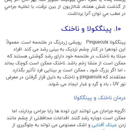
از گذشت شش هفته، شالازيون از بين نرفت، با تخليه جراحي
در مطب مي توان آنرا برداشت.
10. پینگکولا و ناخنک
پینگکولا Pinguecula رویشی زردرنگ در ملتحمه است. معمولاً
این تودهرا در کنار چشم نزدیک به بینی رشد می کند. افراد
مبتلا به ناخنک، در ملتحمه خود دارای رشد گوشتی هستند که
ممکن است از منشا زخم باشد. ناخنک ممکن است کوچک بماند
، اما اگر بزرگ شود ، ممکن است بر بینایی فرد تأثیر بگذارد.
معتقدند که pinguecula و ناخنک به دلیل قرار گرفتن در معرض
نور UV ، باد و گرد و غبار ایجاد می شوند.
درمان ناخنک و پینگکولا
اگرچه جراحان می توانند این توده ها رابا جراحی بردارند، اما
ممکن است دوباره رشد کنند. اقدامات محافظتی از چشم مانند
زدن
عینک آفتابی
و اشک مصنوعی می تواند به جلوگیری از