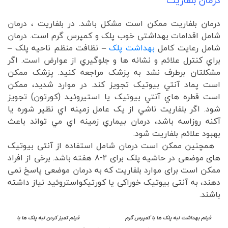
درمان بلفاریت
درمان بلفاريت ممکن است مشکل باشد. در بلفاریت ، درمان
شامل اقدامات بهداشتی خوب پلک و کمپرس گرم است. درمان
شامل رعايت کامل
بهداشت پلک
– نظافت منظم ناحيه پلک –
براي کنترل علائم و نشانه ها و جلوگيري از عوارض است. اگر
مشکلتان برطرف نشد به پزشک مراجعه کنيد. پزشک ممکن
است پماد آنتي بيوتيک تجويز کند. در موارد شديد، ممکن
است قطره هاي آنتي بيوتيک يا استيروئيد (کورتون) تجويز
شود. اگر بلفاريت ناشي از يک عامل زمينه اي نظير شوره يا
آکنه روزاسه باشد، درمان بيماري زمينه اي مي تواند باعث
بهبود علائم بلفاريت شود.
همچنین ممکن است درمان شامل استفاده از آنتی بیوتیک
های موضعی در حاشیه پلک برای 2-8 هفته باشد. برخی از افراد
ممکن است برای موارد بلفاریت که به درمان موضعی پاسخ نمی
دهند، به آنتی بیوتیک خوراکی یا کورتیکواستروئید نیاز داشته
باشند.
فیلم بهداشت لبه پلک ها با کمپرس گرم فیلم تمیز کردن لبه پلک ها با