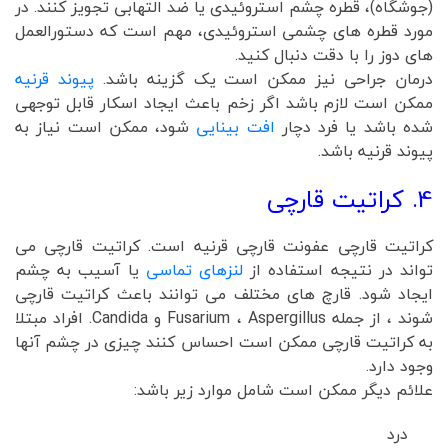
(جوشگاه)، قطره چشم استروئیدی یا ضد التهابی تجویز کنند. در
مورد قطره های چشمی استروئیدی، مهم است که دستورالعمل
های دوز را با دقت دنبال کنید.
درمان جراحی نیز ممکن است یک گزینه باشد.
پیوند قرنیه
ممکن است لازم باشد اگر زخم باعث ایجاد اسکار قابل توجهی
شده باشد یا فرد دچار
افت بینایی
شود، ممکن است نیاز به
پیوند قرنیه باشد.
4. کراتیت قارچی
کراتیت قارچی عفونت قارچی قرنیه است. کراتیت قارچی می
تواند در نتیجه استفاده از
لنزهای تماسی
یا آسیب به چشم
ایجاد شود. قارچ های مختلف می توانند باعث کراتیت قارچی
شوند ، از جمله Fusarium ، Aspergillus و Candida. افراد مبتلا
به کراتیت قارچی ممکن است احساس کنند چیزی در چشم آنها
وجود دارد.
علائم دیگر ممکن است شامل موارد زیر باشد:
درد