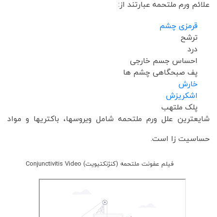
علائم ورم ملتحمه عبارتند از:
قرمزی چشم
ترشح
درد
احساس جسم خارجی
پف صبحگاهی چشم ها
خارش
اشکریزش
پلک ملتهب
شایعترین علل ورم ملتحمه شامل ویروسها، باکتریها و مواد
حساسیت زا است.
فیلم عفونت ملتحمه (کنژنکتیویت) Conjunctivitis Video