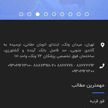
تهران، میدان ونک، ابتدای اتوبان حقانی، نرسیده به
گاندی جنوبی، حد فاصل بانک آینده و کشاورزی،
ساختمان فوق تخصصی پزشکان 72 ونک، واحد 101
88677792 - 88677611 88874918-20 09306927300-
09306927200
مهمترین مطالب
قوز قرنیه