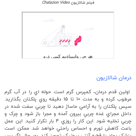
فیلم شالازیون
Chalazion Video
درمان شالازیون
اولين قدم درمان، کمپرس گرم است. حوله اي را در آب گرم
مرطوب کرده و به مدت 10 تا 15 دقيقه روي پلکتان بگذاريد.
سپس پلکتان را به آرامي ماساژ دهيد تا چربي سفت شده در
داخل مجراي غده چربي بيرون آمده و مجرا باز شود و چرک و
چربي تخليه شود. اين کار را روزي 4 بار تکرار کنيد. اين عمل
باعث کاهش تورم و احساس راحتي خواهد شد. ممکن است
پزشک پماد يا قطره آنتي بيوتيک تجويز کند. بهر حال اگر پس