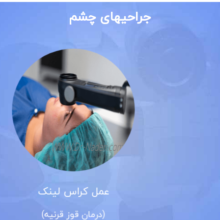
جراحیهای چشم
عمل کراس لینک
(درمان قوز قرنیه)