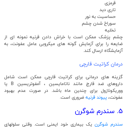
قرمزی
تاری دید
حساسیت به نور
سوراخ شدن چشم
تخلیه
چشم پزشک ممکن است با خراش دادن قرنیه نمونه ای از
ضایعه را برای آزمایش گونه های میکروبی عامل عفونت، به
آزمایشگاه ارسال کند.
درمان کراتیت قارچی
گزینه های درمانی برای کراتیت قارچی ممکن است شامل
داروهای ضد قارچ مانند ناتامایسین ، آمفوتریسین B یا
ووریکونازول برای چندین ماه باشد. در صورت عدم بهبود
عفونت،
پیوند قرنیه
ضروری است.
5. سندرم شوگرن
سندرم شوگرن
یک بیماری خود ایمنی است. وقتی سلولهای