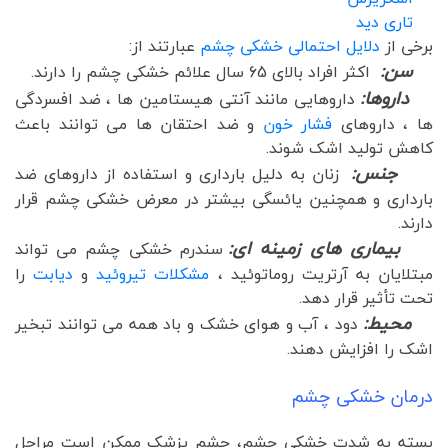
تاری دید
برخی از
دلایل احتمالی خشکی چشم
عبارتند از:
سن:
اکثر افراد بالای 65 سال علائم خشکی چشم را دارند.
داروها:
داروهایی مانند آنتی هیستامین ها ، ضد افسردگی
ها ، داروهای
فشار خون
و ضد احتقان ها می توانند باعث
کاهش تولید اشک شوند.
جنس:
زنان به دلیل بارداری و استفاده از داروهای ضد
بارداری و همچنین یائسگی بیشتر در معرض خشکی چشم قرار
دارند.
بیماری های زمینه ای:
سندرم خشکی چشم می تواند
مبتلایان به آرتریت روماتوئید ،
مشکلات تیروئید
و
دیابت
را
تحت تأثیر قرار دهد.
محیط:
دود ، آب و هوای خشک و باد همه می توانند تبخیر
اشک را افزایش دهند.
درمان خشکی چشم
بسته به شدت خشکی چشم، چشم پزشک ممکن است مراحل