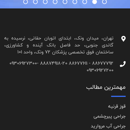
تهران، میدان ونک، ابتدای اتوبان حقانی، نرسیده به
گاندی جنوبی، حد فاصل بانک آینده و کشاورزی،
ساختمان فوق تخصصی پزشکان 72 ونک، واحد 101
88677792 - 88677611 88874918-20 09306927300-
09306927200
مهمترین مطالب
قوز قرنیه
جراحی پیرچشمی
جراحی آب مروارید