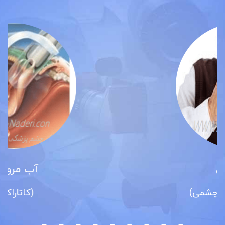
آب مروارید
(کاتاراکت)