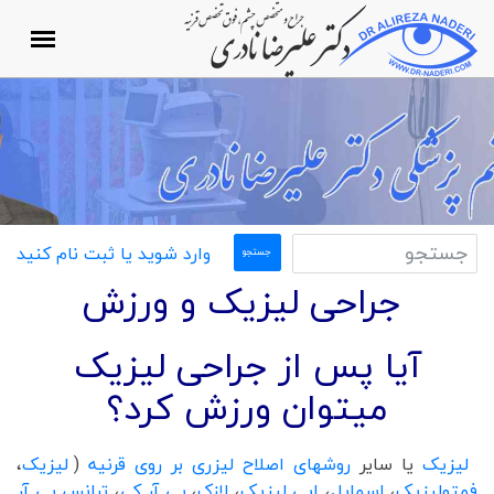
وارد شوید یا ثبت نام کنید
جراحی لیزیک و ورزش
آیا پس از جراحی لیزیک
میتوان ورزش کرد؟
لیزیک
یا سایر
روشهای اصلاح لیزری بر روی قرنیه
(
لیزیک
،
فمتولیزیک
،
اسمایل
،
اپی لیزیک
،
لازک
،
پی آر کی
،
ترانس پی آر