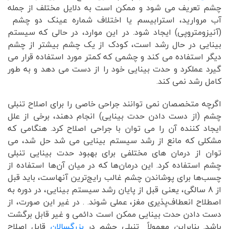
چشم تعریف می شود و ممکن است به دلایل مختلف از جمله
آب مروارید، استرابیسم یا اختلاف شماره عینک دو چشم
(آنیزومتروپی) ایجاد شود. در این موارد، در حالی که سیستم
بینایی در حال رشد است، کودک از یک چشم بیشتر از چشم
دیگر استفاده می کند و چشمی که کمتر مورد استفاده قرار می
گیرد عملکرد و حدت بینایی خود را از دست می دهد و به طور
کامل رشد نمی کند.
اگرچه متخصصان نمی توانند جراحی خاصی را برای اصلاح تنبلی
چشم (از دست دادن حدت بینایی) انجام دهند، برخی از علل
ایجاد کننده آن را می توان با جراحی اصلاح کرد. هنگامی که
مشکلی که مانع از رشد سیستم بینایی می شد حل شد، می
توان از درمان های مختلفی برای بهبود حدت بینایی تنبلی
چشم استفاده کرد. این درمان‌ها که در میان آن‌ها استفاده از
چسب‌ها برای پوشاندن چشم غالب رایج‌ترین آنهاست، باید قبل
از 8 سالگی، یعنی قبل از پایان رشد سیستم بینایی، در دوره به
اصطلاح انعطاف‌پذیری مغز، عملی شوند. . در غیر این صورت، از
دست دادن حدت بینایی ممکن است دائمی و غیر قابل برگشت
باشد. بنابراین معمولاً تنبلی چشم در
بزرگسالان
قابل اصلاح