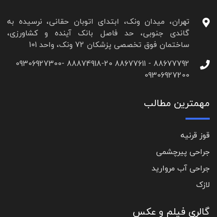
تهران، میدان ونک، ابتدای اتوبان حقانی، نرسیده به
گاندی جنوبی، حد فاصل بانک آینده و کشاورزی،
ساختمان فوق تخصصی پزشکان 72 ونک، واحد 101
88677792 - 88677611 88874918-20 09306927300-
09306927200
مهمترین مطالب
قوز قرنیه
جراحی پیرچشمی
جراحی آب مروارید
لازک
گالری فیلم و عکس