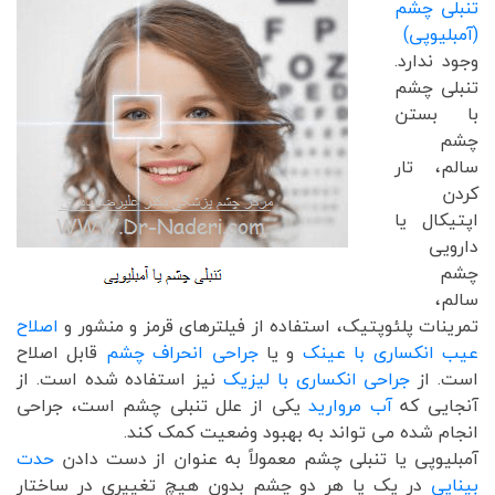
تنبلی چشم
(آمبلیوپی)
وجود ندارد.
تنبلی چشم
با بستن
چشم
سالم، تار
کردن
اپتیکال یا
دارویی
چشم
سالم،
تمرینات پلئوپتیک، استفاده از فیلترهای قرمز و منشور و
اصلاح
عیب انکساری با عینک
و یا
جراحی انحراف چشم
قابل اصلاح
است. از
جراحی انکساری با لیزیک
نیز استفاده شده است. از
آنجایی که
آب مروارید
یکی از علل تنبلی چشم است، جراحی
انجام شده می تواند به بهبود وضعیت کمک کند.
آمبلیوپی یا تنبلی چشم معمولاً به عنوان از دست دادن
حدت
بینایی
در یک یا هر دو چشم بدون هیچ تغییری در ساختار