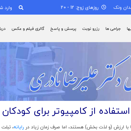
دان ونک
روزهای زوج: 12 - 20
وارد ش
ها
جراحی ها
رزرو نوبت
پرسش و پاسخ
گالری فیلم و عکس
درب
ستفاده از کامپیوتر برای کودکا
ا با ارزش (و لذت بخش) هستند، اما صرف زمان زیاد در
رایانه
، تبلت 