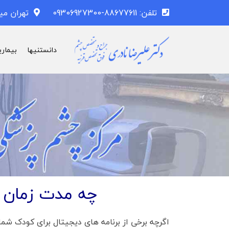
تلفن: 88677611-09306927300
تهران می
دانستنیها
بیماری
چه مدت زمان ا
اگرچه برخی از برنامه های دیجیتال برای کودک شم