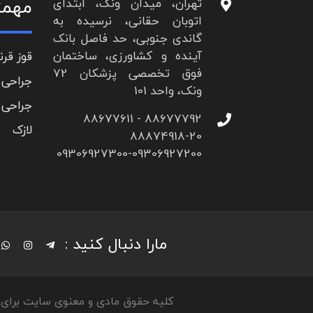
مهمت
تهران، میدان ونک، ابتدای
اتوبان حقانی، نرسیده به
گاندی جنوبی، حد فاصل بانک
آینده و کشاورزی، ساختمان
قوز قرن
فوق تخصصی پزشکان 72
جراحی 
ونک، واحد 101
جراحی 
88677792 - 88677611
لازک
88874918-20
09306927300-09306927200
مارا دنبال کنید :
کلیه حقوق مادی و معنوی سایت برای