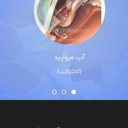
قوز قرنیه
(کراتوکونوس)