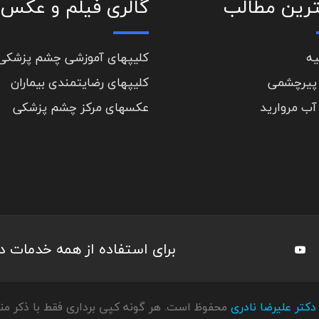
رین مطالب
گالری فیلم و عکس
یه
کلیپهای آموزشی چشم پزشکی
پیرچشمی
کلیپهای رضایتمندی بیماران
آب مروارید
عکسهای مرکز چشم پزشکی
برای استفاده از همه خدمات 
دکتر علیرضا نادری
محفوظ است. هر گونه کپی برداری فقط با ذکر منب