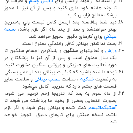
از استفاده از مواد آرايشي براي
آرایش چشم
و اطراف آن
تا چند هفته خود داری کنید و پس از آن نیز با مجوز
پزشک معالج آرایش کنید.
ديد شما بلافاصله بعد ازعمل كامل نیست ولي به‌تدريج
بهتر خواهد‌شد و بعد از چند‌ ماه اگر لازم باشد،
نسخه
عينكي
براي كارهاي دقيق تجويز خواهد شد.
بعلت نداشتن بینائی کافی رانندگي ممنوع است.
ورزش
و فعاليتهاي
سنگين
و بلندكردن اجسام سنگين تا
یک سال ممنوع است و پس از آن نیز با پزشکتان در
مورد فعالیت های فیزیکی و ورزشی سنگین مشورت کنید.
توجه داشته باشيد كه كيفيت بینائی بعد از عمل بستگي
به وضعيت
شبكيه
، سلامت
عصب بینائی
و سلامت سایر
قسمت های چشم دارد که تدریجا كامل مي‌شود.
از ماه سوم به بعد که تدریجا زخم ترمیم می شود،
بصورت انتخابی بعضی از بخیه ها برداشته می شوند تا
آستیگماتیسم
کمتر شده و بینائی بهتر شود. و اگر لازم
باشد، نسخه عينكي براي كارهاي دقيق تجويز خواهد
شد.