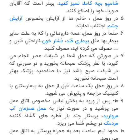
شامپو بچه کاملا تمیز کنید
. بهتر است که آقایان
صورت خود را اصلاح کنند.
در روز عمل ، خانم ها از آرایش بخصوص
آرایش
چشم
اجتناب نمایند.
حتما در روز عمل، همه داروهائي را که به علت ساير
بيماريها مثل
بیماری قند
،
فشار خون
،‌ناراحتي قلبي و
..... مصرف مي کرده ايد، مصرف کنيد.
در صورتي که عمل شما در شيفت عصر انجام مي
گيرد، با نظر پزشک صبحانه بخوريد و در صورتي که
در شيفت صبح باشد نيز ،با صلاحديد پزشک بهتر
است صبحانه نخوريد.
در روز عمل یک ساعت قبل از عمل به بیمارستان یا
کلینیک مراجعه و پذیرش می شوید.
۱۰- پس از ورود به بخش لباس مخصوص اتاق عمل
می پوشید و در صورت نیاز به
عمل همزمان آب
مروارید
، پرستار چند بار قطره های گشاد کننده
مردمک
در چشم شما می ریزد.
حدود نیم ساعت بعد به همراه پرستار به اتاق عمل
می روید.