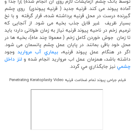
توسط بانک چشم آزمایشات لازم روی آن انجام شده) )را جدا و
آماده پیوند می کند. قرنیه جدید ( قرنیه پیوندی) روی چشم
گیرنده درست در محل قرنیه برداشته شده، قرار گرفته و با نخ
بسیار ظریف غیر قابل جذب بخیه می شود. از آنجایی که
ترمیم زخم در ناحیه پیوند قرنیه نیاز به زمان طولانی دارد؛ باید
تا زمان جوش خوردن کامل زخم ( معمولا چند ماه)، بخیه ها در
محل خود باقی بمانند. در پایان عمل چشم پانسمان می شود.
اگر در هنگام عمل پيوند قرنيه،
بيماري آب مرواريد
وجود
داشته باشد، همزمان عمل اب مرواريد انجام شده و
لنز داخل
چشمي
نيز جايگذاري مي گردد.
فیلم جراحی پیوند تمام ضخامت قرنیه Penetrating Keratoplasty Video