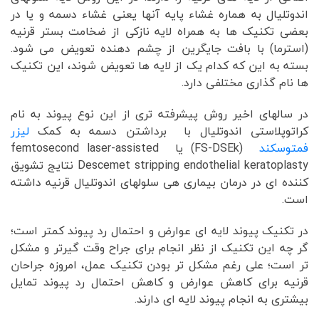
اندوتلیال به هماره غشاء پایه آنها یعنی غشاء دسمه و یا در
بعضی تکنیک ها به همراه لایه نازکی از ضخامت بستر قرنیه
(استرما) با بافت جایگرین از چشم دهنده تعویض می شود.
بسته به این که کدام یک از لایه ها تعویض شوند، این تکنیک
ها نام گذاری مختلفی دارد.
در سالهای اخیر روش پیشرفته تری از این نوع پیوند به نام
کراتوپلاستی اندوتلیال با برداشتن دسمه به کمک
لیزر
فمتوسکند
(FS-DSEk) یا femtosecond laser-assisted
Descemet stripping endothelial keratoplasty نتایج تشویق
کننده ای در درمان بیماری هی سلولهای اندوتلیال قرنیه داشته
است.
در تکنیک پیوند لایه ای عوارض و احتمال رد پیوند کمتر است؛
گر چه این تکنیک از نظر انجام برای جراح وقت گیرتر و مشکل
تر است؛ علی رغم مشکل تر بودن تکنیک عمل، امروزه جراحان
قرنیه برای کاهش عوارض و کاهش احتمال رد پیوند تمایل
بیشتری به انجام پیوند لایه ای دارند.