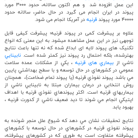
این عمل افزوده شد و هم اکنون سالانه، حدود ۳۰۰۰ مورد
پیوند در ایران انجام می گیرد. در حال حاضرِ، سالانه حدود
۴۰۰۰۰ مورد پیوند
قرنیه
در آمریکا انجام می شود.
علاوه بر پیشرفت کمی در پیوند قرنیه؛ پیشرفت کیفی قابل
توجهی نیز در این عمل مشاهده میشود. به این معنی که انواع
تکنیک های پیوند لایه ای ابداع شده که نه تنها باعث نتایج
بهترشده، بلکه احتمال رد پیوند نیز کمتر شده است.
نابينايي
ناشي از
بيماري های قرنيه
، يكي از مشكلات عمده سلامت
عمومي در كشورهاي در حال توسعه و با سطح بهداشتي پايين
مي باشد. پيوند نفوذي قرنيه (یا پیوند تمام ضخامت)، همچنان
روش انتخابي در درمان بيماران مبتلا به نابينايي ناشي از
بيماريهاي قرنيه است. اكثر پيوندهاي نفوذي قرنيه با اهداف
اپتيكي انجام مي شوند تا ديد ضعيف ناشي از كدورت قرنيه ،
بهبود يابد.
نتايج تحقيقات نشان مي دهد که شيوع علل منجر شونده به
پيوند نفوذي قرنيه در كشورهاي در حال توسعه با كشورهاي
پيشرفته متفاوت است به طوري كه در كشورهاي پيشرفته،