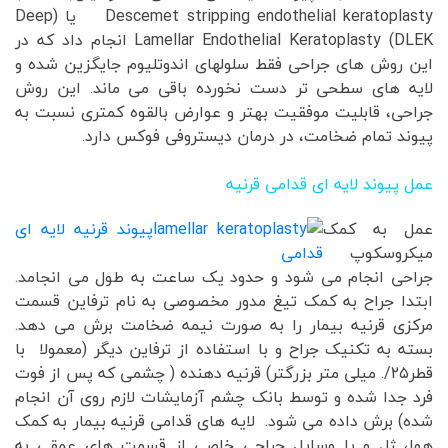
Descemet stripping endothelial keratoplasty یا (Deep
Lamellar Endothelial Keratoplasty (DLEK انجام داد که در
این روش های جراحی فقط سلولهای اندوتلیوم جایگزین شده و
لایه های سطحی تر دست نخورده باقی می ماند. این روش
جراحی، قابلیت موفقیت بهتر و عوارض بالقوه کمتری نسبت به
پیوند تمام ضخامت، در درمان دیستروفی فوکس دارد.
عمل پیوند لایه ای قدامی قرنیه
عمل به کمک
میکروسکوپ
جراحی انجام می شود و حدود یک ساعت به طول می انجامد.
ابتدا جراح به کمک تیغ مدور مخصوصی به نام ترفاین قسمت
مرکزی قرنیه بیمار را به صورت نیمه ضخامت برش می دهد.
بسته به تکنیک جراح و با استفاده از ترفاین دیگر (معمولا با
قطر۲۵/. میلی متر بزرگتر) قرنیه دهنده ( چشمی که پس از فوت
فرد جدا شده و توسط بانک چشم آزمایشات لازم روی آن انجام
شده) برش داده می شود. لایه های قدامی قرنیه بیمار به کمک
هوا، ژل و یا وسایل جراحی خاصی از قسمت های عمقی به