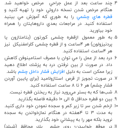
چند ساعت بعد از عمل جراحي مرخص خواهيد شد.
هنگام مرخص شدن نسخه داروئي خود را تهيه كنيد و
قطره هاي چشمي
را به طوري كه آموزش مي بينيد
استفاده كنيد. در مراجعات بعدي داروهايتان را همراه
خود بیاوريد.
به طور معمول ازقطره چشمی کورتون (بتامتازون یا
پردنیزولون) هر ۴ساعت و از قطره چشمی کلرامفنیکل نیز
هر ۴ساعت استفاده کنید.
درد بعد از عمل را مي توان با مصرف استامينوفن كاهش
داد. در صورت از بين نرفتن درد به پزشك اطلاع دهيد
زيرا ممكن است به دليل
افزايش فشار داخل چشم
باشد.
در صورت تجویز از قرص استازولامید (برای پایین آوردن
فشار چشم) هر ۶ تا ۸ ساعت استفاده کنید.
شب‌ها كه به بستر مي‌رويد نياز به ريختن قطره نيست.
بين دو قطره حداقل ۵ الی ۱۰ دقيقه فاصله بگذاريد.
ازخم شدن سر تا زير كمر و سجده نمودن خود داری کنید.
به مدت ۳ تا ۴هفته در هنگام نمازخواندن به سجده
نرويد بلكه مهر را به پيشاني خود بگذاريد.
در موقع خوابیدن؛ روي چشم يك محافظ (شیلد)