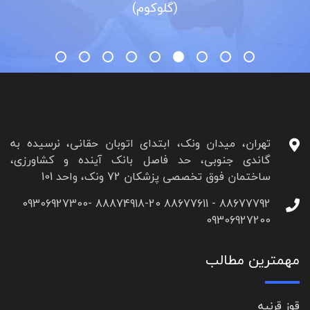
م)
تهران، میدان ونک، ابتدای اتوبان حقانی، نرسیده به
گاندی جنوبی، حد فاصل بانک آینده و کشاورزی،
ساختمان فوق تخصصی پزشکان 72 ونک، واحد 101
88677792 - 88677611 88874918-20 09306927300-
09306927200
مهمترین مطالب
قوز قرنیه