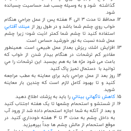
گذاشته شود و به وسيله چسب ضد حساسيت چسبانده
شود.
محافظ تا مدت ۳ الی ۴ هفته پس از عمل جراحي هنگام
خواب روي چشم شما باشد و در طول روز از
عينك آفتابي
استفاده كنيد تا چشم شما كمتر اذيت شود؛ زیرا چشم
عمل شده نسبت به نور خورشيد حساس است.
افزايش اشك ریزش بعداز عمل طبيعي است. همينطور
مقادير كم ترشحات در هنگام بيدار شدن از خواب که
باعث می شود مژه ها به هم بچسبد. اين ترشحات را مي
توانيد با دستمال تمیز پاک کنید.
روز بعد از عمل جراحي باید برای معاینه به مطب مراجعه
کنید و تا بهبود كامل لازم است كه چندين بار معاينه
شوید.
كاهش ناگهاني بينائي
را بايد به پزشك اطلاع دهيد.
از شستشو و استحمام چشمها تا یک هفته اجتناب کنید
و بعد از آنكه به شما اجازه استحمام داده شد از ورود آب
به داخل چشم به مدت ۳ تا ۴ هفته خودداري كنيد. در
موقع استحمام از مالش چشم ها جداُ بپرهیزید.