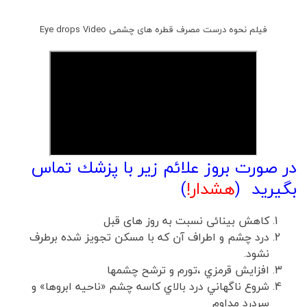
فیلم نحوه درست مصرف قطره های چشمی Eye drops Video
در صورت بروز علائم زير با پزشك تماس
بگیرید (
هشدار!
)
کاهش بینائی نسبت به روز های قبل
درد چشم و اطراف آن كه با مسكن تجويز شده برطرف
نشود.
افزايش قرمزي ،تورم و ترشح چشمها
شروع ناگهاني درد بالاي كاسه چشم «ناحيه ابروها» و
سردرد مداوم