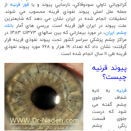
كراتوپاتي تاولي سودوفاكي، نارسايي پيوند و يا
قوز قرنيه
از
جمله علل اصلي پيوند نفوذي قرينه محسوب مي شوند.
تحقيقات انجام شده در ایران نشان مي دهد که شايعترين
علت پيوند در ايران قوز قرينه است. بررسي هاي آمار
بانك
چشم ایران
، در مورد بيماراني كه بين سالهاي ۱۳۷۳تا ۱۳۸۳ در
مراكز چشم پزشكي سراسر كشور تحت پيوند نفوذي قرينه قرار
گرفتند؛ نشان داد كه تعداد ۱۹ هزار و ۶۶۸ مورد پيوند نفوذي
قرينه ظی ۱۱ سال انجام شده است .
پیوند قرنیه
چیست؟
قرنیه
به لایه
شفاف جلوی
چشم گفته می
شود که درست
جلوی قسمت
رنگی چشم