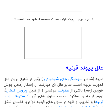
فیلم مروری بر پیوند قرنیه Corneal Transplant review Video
علل پیوند قرنیه
ضربه (شامل
سوختگی های شیمیائی
) یکی از شایع ترین علل
کدورت قرنیه است. سایر علل آن عبارتند از: إسکار (محل جوش
خوردن زخم) ناشی از
عفونت
موضعی ( از قبیل
ویروس تبخال
)،
تورم قرنیه و عملکرد ضعیف سلول های آن
(دیستروفی های
قرنیه
) و تخریب و انهدام سلول های قرنیه توأم با اختلال شکل