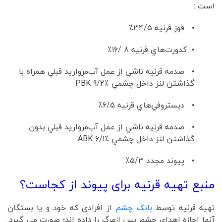
است :
• قوز قرنيه 34/5٪
• کدورت‌هاي قرنيه 8 /16٪
• صدمه قرنيه ناشي از عمل آب‌مرواريد قبلي همراه با
گذاشتن لنز داخل چشمي PBK 9/2٪
• ديستروفي‌هاي قرنيه 6/5٪
• صدمه قرنيه ناشي از عمل آب‌مرواريد قبلي بدون
گذاشتن لنز داخل چشمي ABK 6/1٪
• پيوند مجدد 5/3٪
منبع تهیه قرنیه برای پیوند از کجاست؟
تهیه قرنیه توسط
بانک چشم
از افرادی که خود و یا بستگان
آنها اجازه اهدای چشم پس ازمرگ را داده اند؛ صورت می گیرد.