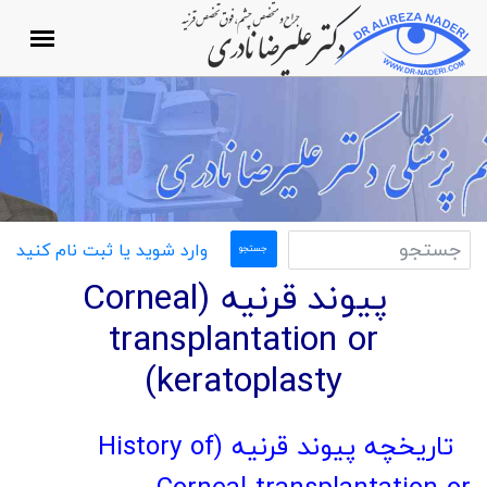
وارد شوید یا ثبت نام کنید
پیوند قرنیه (Corneal
transplantation or
keratoplasty)
تاریخچه پیوند قرنیه (History of