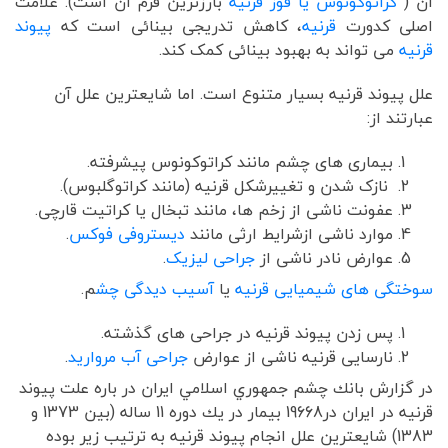
آن (
کراتوکونوس یا قوز قرنیه
بارزترین فرم آن است). علامت
اصلی کدورت
قرنیه
، کاهش تدریجی بینائی است که
پیوند
قرنیه
می تواند به بهبود بینائی کمک کند.
علل پیوند قرنیه بسیار متنوع است. اما شایعترین علل آن
عبارتند از:
بیماری های چشم مانند کراتوکونوس پیشرفته.
نازک شدن و تغییرشکل قرنيه (مانند کراتوگلبوس).
عفونت ناشی از زخم ها، مانند تبخال یا کراتیت قارچی.
موارد ناشی ازشرایط ارثی مانند
دیستروفی فوکس
.
عوارض نادر ناشی از
جراحی لیزیک
.
سوختگی های شیمیایی قرنیه
یا
آسیب دیدگی چش
م.
پس زدن پیوند قرنیه در جراحی های گذشته.
نارسایی قرنیه ناشی از عوارض
جراحی آب مروارید
.
در گزارش بانك چشم جمهوري اسلامي ايران در باره علت پيوند
قرنيه در ایران در19668 بیمار در يك دوره 11 ساله (بين 1373 و
1383) شايعترين علل انجام پيوند قرنيه به ترتيب زير بوده